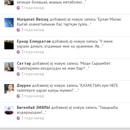
кезінде болашақ ананың метаболиз..."
3 года назад
Nurqanat Baizaq
добавил(-а) новую запись: "Ерлан Мазан:
Қытай азаматтығынан бас тартқан тұлға..."
3 года назад
Ернар Елмуратов
добавил(-а) новую запись: "У меня
украли деньги, отданные мне на хранение. Яв..."
3 года назад
Cаттар
добавил(-а) новую запись: "Мәди Сырымбет:
Тәліптермен кездесудің не мәні бар?..."
3 года назад
Дәурен
добавил(-а) новую запись: "ҚАЗАҚТЫҢ күні НЕГЕ
тәліптерге қарап қалуы мүмкін? ..."
3 года назад
Бөгенбай ЗИЯЛЫ
добавил(-а) новую запись: "Тақырыбы
өздеріңізден!..."
3 года назад