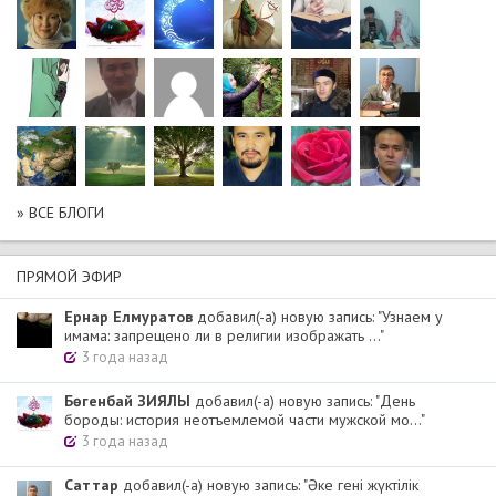
» ВСЕ БЛОГИ
ПРЯМОЙ ЭФИР
Ернар Елмуратов
добавил(-а) новую запись: "Узнаем у
имама: запрещено ли в религии изображать ..."
3 года назад
Бөгенбай ЗИЯЛЫ
добавил(-а) новую запись: "День
бороды: история неотъемлемой части мужской мо..."
3 года назад
Cаттар
добавил(-а) новую запись: "Әке гені жүктілік