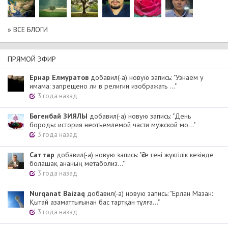
» ВСЕ БЛОГИ
ПРЯМОЙ ЭФИР
Ернар Елмуратов
добавил(-а) новую запись: "Узнаем у
имама: запрещено ли в религии изображать ..."
3 года назад
Бөгенбай ЗИЯЛЫ
добавил(-а) новую запись: "День
бороды: история неотъемлемой части мужской мо..."
3 года назад
Cаттар
добавил(-а) новую запись: "Әке гені жүктілік кезінде
болашақ ананың метаболиз..."
3 года назад
Nurqanat Baizaq
добавил(-а) новую запись: "Ерлан Мазан:
Қытай азаматтығынан бас тартқан тұлға..."
3 года назад