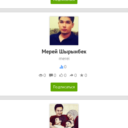
Мерей Шырынбек
merei
0
0
0
0
0
0