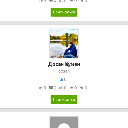
0
0
0
0
0
Досан Қаумен
dosan
0
0
0
0
0
0