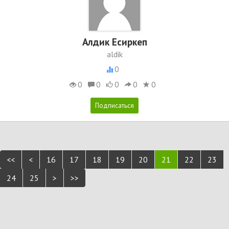
Алдик Есиркеп
aldik
0
0
0
0
0
0
<<
<
16
17
18
19
20
21
22
23
24
25
>
>>