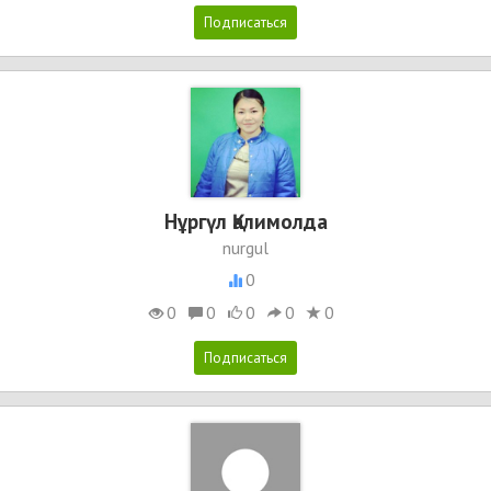
Нұргүл Қалимолда
nurgul
0
0
0
0
0
0