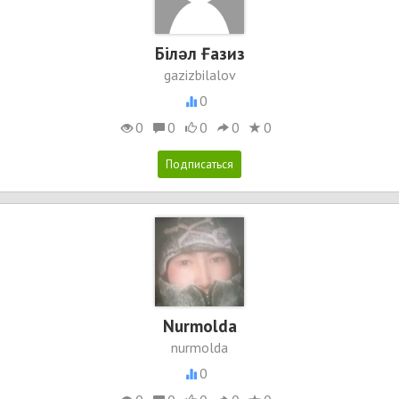
Білəл Ғазиз
gazizbilalov
0
0
0
0
0
0
Nurmolda
nurmolda
0