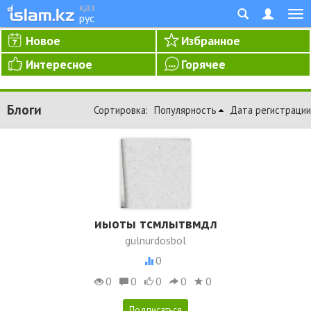
қаз
рус
Новое
Избранное
Интересное
Горячее
Блоги
Сортировка:
Популярность
Дата регистрации
иыоты тсмлытвмдл
gulnurdosbol
0
0
0
0
0
0