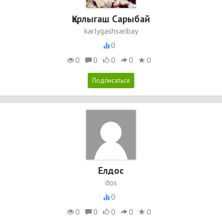
Қарлыгаш Сарыбай
karlygashsaribay
0
0
0
0
0
0
Елдос
dos
0
0
0
0
0
0