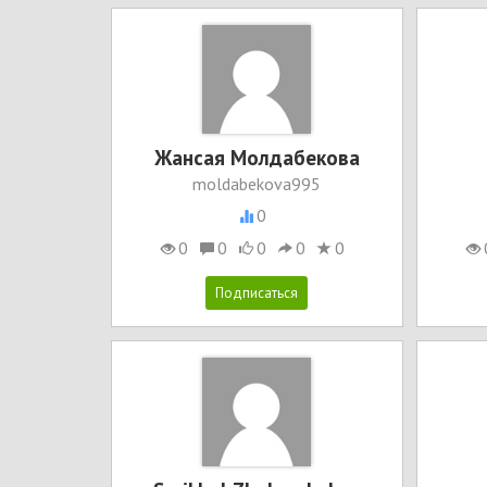
Жансая Молдабекова
moldabekova995
0
0
0
0
0
0