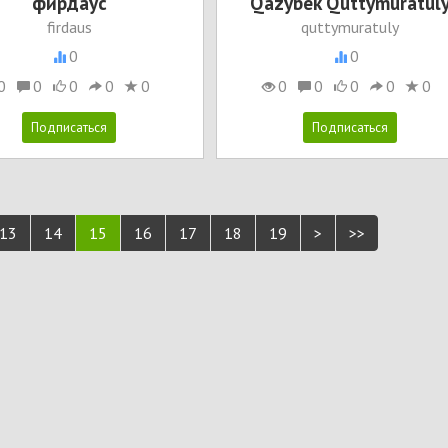
фирдаус
Qazybek Quttymuratul
firdaus
quttymuratuly
0
0
0
0
0
0
0
0
0
0
0
0
13
14
15
16
17
18
19
>
>>