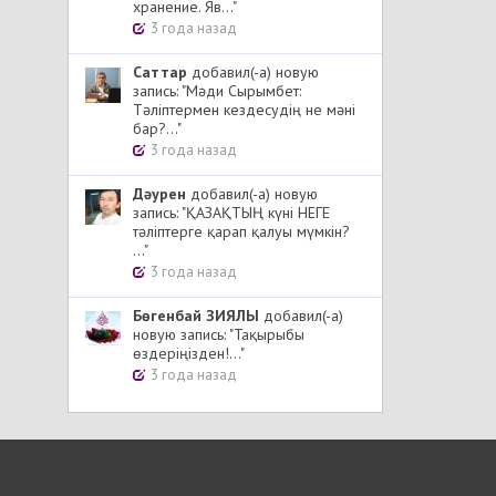
хранение. Яв..."
3 года назад
Cаттар
добавил(-а) новую
запись: "Мәди Сырымбет:
Тәліптермен кездесудің не мәні
бар?..."
3 года назад
Дәурен
добавил(-а) новую
запись: "ҚАЗАҚТЫҢ күні НЕГЕ
тәліптерге қарап қалуы мүмкін?
..."
3 года назад
Бөгенбай ЗИЯЛЫ
добавил(-а)
новую запись: "Тақырыбы
өздеріңізден!..."
3 года назад