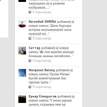
y
запрещено ли в религии
изображать ..."
3 года назад
Бөгенбай ЗИЯЛЫ
добавил(-а)
новую запись: "День бороды:
история неотъемлемой части
мужской мо..."
3 года назад
Cаттар
добавил(-а) новую
запись: "Әке гені жүктілік кезінде
болашақ ананың метаболиз..."
3 года назад
Nurqanat Baizaq
добавил(-а)
новую запись: "Ерлан Мазан:
Қытай азаматтығынан бас
тартқан тұлға..."
3 года назад
Ернар Елмуратов
добавил(-а)
новую запись: "У меня украли
деньги, отданные мне на