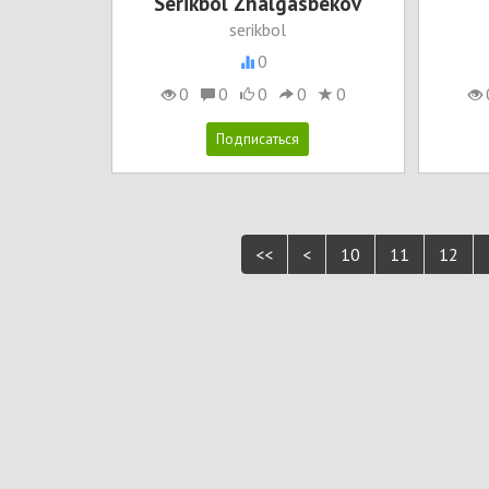
Serikbol Zhalgasbekov
serikbol
0
0
0
0
0
0
<<
<
10
11
12