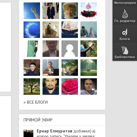
Фотогалерея
Гл. редактор
Блоги
Библиотека
» ВСЕ БЛОГИ
ПРЯМОЙ ЭФИР
Ернар Елмуратов
добавил(-а)
новую запись: "Узнаем у имама: