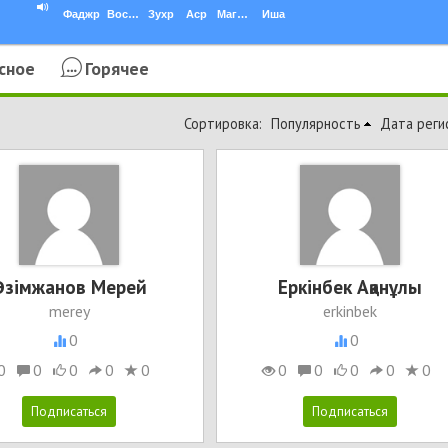
Фаджр
Восход
Зухр
Аср
Магриб
Иша
сное
Горячее
Сортировка:
Популярность
Дата реги
Əзімжанов Мерей
Еркінбек Ақанұлы
merey
erkinbek
0
0
0
0
0
0
0
0
0
0
0
0