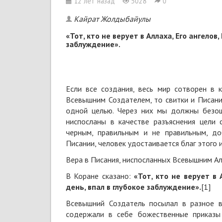
12 лет назад
5028
0
Кайрат Жолдыбайулы
«Тот, кто не верует в Аллаха, Его ангелов,
заблуждение».
Если все создания, весь мир сотворен в 
Всевышним Создателем, то свитки и Писани
одной целью. Через них мы должны безош
ниспосланы в качестве разъяснения цели
черным, правильным и не правильным, до
Писании, человек удостаивается благ этого
Вера в Писания, ниспосланных Всевышним Ал
В Коране сказано:
«Тот, кто не верует в 
день, впал в глубокое заблуждение».
[1]
Всевышний Создатель посылал в разное 
содержали в себе божественные приказы