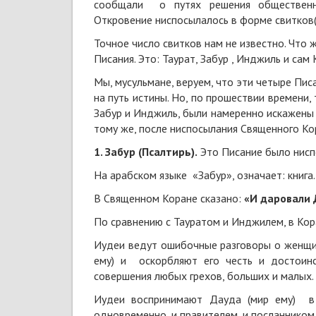
сообщали о путях решения общественны
Откровение ниспосылалось в форме свитков(с
Точное число свитков нам не известно. Что ж
Писания. Это: Таурат, Забур , Инджиль и сам 
Мы, мусульмане, веруем, что эти четыре Пи
на путь истины. Но, по прошествии времени,
Забур и Инджиль, были намеренно искажены 
тому же, после ниспосылания Священного Кора
1. Забур (Псалтирь).
Это Писание было нисп
На арабском языке «Забур», означает: книга.
В Священном Коране сказано:
«И даровали 
По сравнению с Тауратом и Инджилем, в Кор
Иудеи ведут ошибочные разговоры о женщи
ему) и оскорбляют его честь и достоин
совершения любых грехов, больших и малых.
Иудеи воспринимают Дауда (мир ему) в 
одновременно, и правителем, и посланником