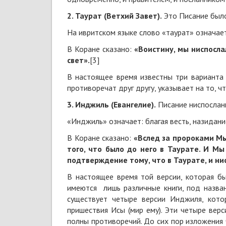
2. Таурат (Ветхий Завет).
Это Писание было
На ивритском языке слово «таурат» означает
В Коране сказано:
«Воистину, мы ниспосла
свет».
[3]
В настоящее время известны три варианта 
противоречат друг другу, указывает на то, 
3. Инджиль (Евангелие).
Писание ниспосланн
«Инджиль» означает: благая весть, назидани
В Коране сказано:
«Вслед за пророками Мы
того, что было до него в Таурате. И М
подтверждение тому, что в Таурате, и ни
В настоящее время той версии, которая б
имеются лишь различные книги, под назва
существует четыре версии Инджиля, кот
пришествия Исы (мир ему). Эти четыре вер
полны противоречий. До сих пор изложения 