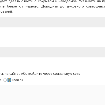
дет давать ответы о сокрытом и неведомом. Указывать на п
лять белое от черного. Доводить до духовного совершенс
бований.
есь
на сайте либо войдите через социальную сеть
e
Mail.ru