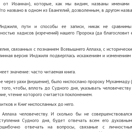
ие от Иоанна»), которые, как мы видим, названы именами
Что названо в одном из Евангелий, дозволенным, в другом назв
Инджиля, пути и способы ее записи, никак не сравним
ностью хадисов (изречений) нашего Пророка (да благословит 
елия, связанных с познанием Всевышнего Аллаха, с историческ
длинная версия Инджиля подверглась искажениям и изменениям
еет значение: часто читаемая книга.
е через уахи (внушение), было ниспослано пророку Мухаммаду 
я того, чтобы, вплоть до Судного дня, указывать человечеству
ие, чтение которого считается поклонением.
итков и Книг ниспосланных до него.
 Аллаха человечеству. И сколько бы не совершенствовалс
аступления Судного дня, будет отвечать всем его духовны
зошибочно отвечать на вопросы, связаные с личностны