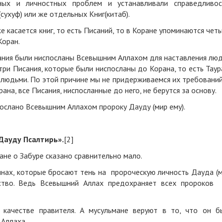
х и личностных проблем и устанавливали справедливос
ухуф) или же отдельных Книг(китаб).
е касается книг, то есть Писаний, то в Коране упоминаются чет
Коран.
сания были ниспосланы Всевышним Аллахом для наставления лю
 три Писания, которые были ниспосланы до Корана, то есть Таур
людьми. По этой причине мы не придерживаемся их требований
на, все Писания, ниспосланные до него, не берутся за основу.
ослано Всевышним Аллахом пророку Дауду (мир ему).
Дауду Псалтирь».
[2]
ане о Забуре сказано сравнительно мало.
нах, которые бросают тень на пророческую личность Дауда (
ство. Ведь Всевышний Аллах предохраняет всех пророков
качестве правителя. А мусульмане веруют в то, что он б
 Аллаха.