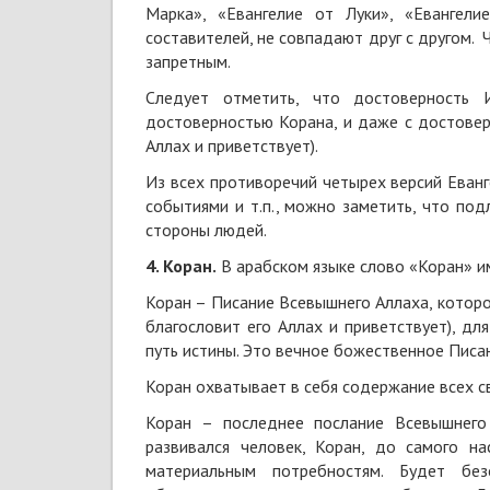
Марка», «Евангелие от Луки», «Евангел
составителей, не совпадают друг с другом. 
запретным.
Следует отметить, что достоверность 
достоверностью Корана, и даже с достовер
Аллах и приветствует).
Из всех противоречий четырех версий Еванг
событиями и т.п., можно заметить, что по
стороны людей.
4. Коран.
В арабском языке слово «Коран» им
Коран – Писание Всевышнего Аллаха, которо
благословит его Аллах и приветствует), дл
путь истины. Это вечное божественное Писан
Коран охватывает в себя содержание всех св
Коран – последнее послание Всевышнего
развивался человек, Коран, до самого н
материальным потребностям. Будет бе