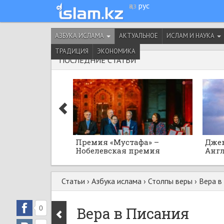
қаз
рус
АЗБУКА ИСЛАМА
АКТУАЛЬНОЕ
ИСЛАМ И НАУКА
ТРАДИЦИЯ
ЭКОНОМИКА
ПОСЛЕДНИЕ СТАТЬИ
Премия «Мустафа» –
Джек
Нобелевская премия
Англ
исламского мира
Осма
Юсуф
Статьи
›
Азбука ислама
›
Столпы веры
›
Вера в
0
Вера в Писания