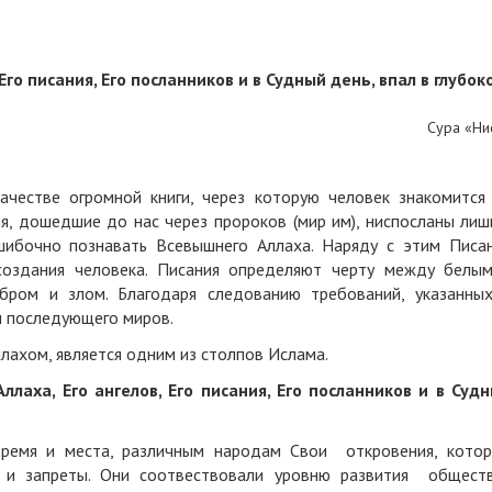
 Его писания, Его посланников и в Судный день, впал в глубок
Сура «Ни­
качестве огромной книги, через которую человек знакомится
я, дошедшие до нас через пророков (мир им), ниспосланы лиш
ибочно познавать Всевышнего Аллаха. Наряду с этим Писа
 создания человека. Писания определяют черту между белы
бром и злом. Благодаря следованию требований, указанны
 и последующего миров.
лахом, является одним из столпов Ислама.
Аллаха, Его ангелов, Его писания, Его посланников и в Суд
время и места, различным народам Свои откровения, кото
 и запреты. Они соотвествовали уровню развития общест