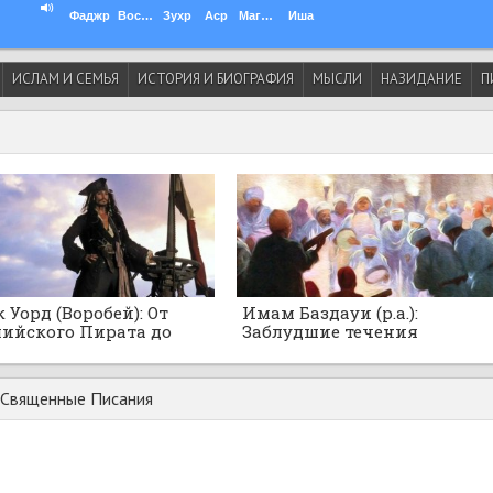
Фаджр
Восход
Зухр
Аср
Магриб
Иша
ИСЛАМ И СЕМЬЯ
ИСТОРИЯ И БИОГРАФИЯ
МЫСЛИ
НАЗИДАНИЕ
П
 Уорд (Воробей): От
Имам Баздауи (р.а.):
ийского Пирата до
Заблудшие течения
нского Адмирала
суфизма!
а-рейса
 Священные Писания