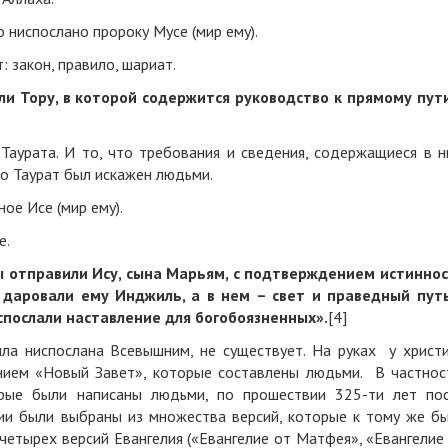
 ниспослано пророку Мусе (мир ему).
: закон, правило, шариат.
ли Тору, в которой содержится руководство к прямому пут
Таурата. И то, что требования и сведения, содержащиеся в н
что Таурат был искажен людьми.
ое Исе (мир ему).
е.
 отправили Ису, сына Марьям, с подтверждением истинно
ы даровали ему Инджиль, а в нем – свет и праведный пут
спослали наставление для богобоязненных».
[4]
ыла ниспослана Всевышним, не существует. На руках у христ
нием «Новый Завет», которые составлены людьми. В частнос
орые были написаны людьми, по прошествии 325-ти лет по
сии были выбраны из множества версий, которые к тому же б
четырех версий Евангелия («Евангелие от Матфея», «Евангелие