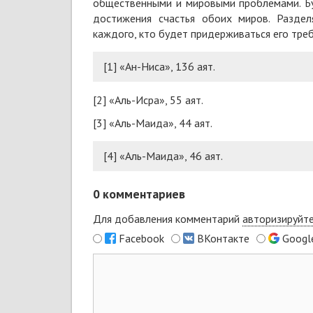
общественными и мировыми проблемами. Бу
достижения счастья обоих миров. Разде
каждого, кто будет придерживаться его тре
[1]
«Ан-Ни­са», 136 аят.
[2]
«Аль-Исра», 55 аят.
[3]
«Аль-Маида», 44 аят.
[4]
«Аль-Маида», 46 аят.
0
комментариев
Для добавления комментарий
авторизируйт
Facebook
ВКонтакте
Googl