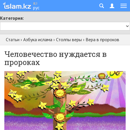
қаз
рус
Категория:
Статьи
›
Азбука ислама
›
Столпы веры
›
Вера в пророков
Человечество нуждается в
пророках