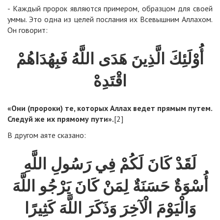
- Каждый пророк являются примером, образцом для своей
уммы. Это одна из целей послания их Всевышним Аллахом.
Он говорит:
أُوْلَئِكَ الَّذِينَ هَدَى اللَّهُ فَبِهُدَاهُمْ
اقْتَدِهْ
«Они (пророки) те, которых Аллах ведет прямым путем.
Следуй же их прямому пути
».
[2]
В другом аяте сказано:
لَقَدْ كَانَ لَكُمْ فِي رَسُولِ اللَّهِ
أُسْوَةٌ حَسَنَةٌ لِمَنْ كَانَ يَرْجُو اللَّهَ
وَالْيَوْمَ الْآخِرَ وَذَكَرَ اللَّهَ كَثِيرًا