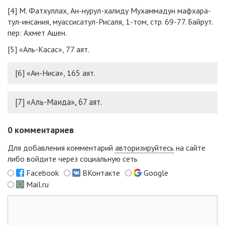
[4]
М. Фат­хул­лах, Ан-ну­рул-ха­ли­ду Му­хам­ма­дун маф­ха­ра­
тул-ин­са­ния, муас­си­са­тул-Ри­са­ля, 1-том, стр. 69-77. Бай­рут.
пер: Ах­мет Ашен.
[5]
«Аль-Касас», 77 аят.
[6]
«Ан-Ни­са», 165 аят.
[7]
«Аль-Маида», 67 аят.
0
комментариев
Для добавления комментарий
авторизируйтесь
на сайте
либо войдите через социальную сеть
Facebook
ВКонтакте
Google
Mail.ru