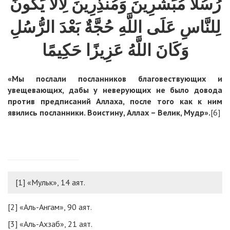
رُسُلًا مُبَشِّرِينَ وَمُنذِرِينَ لِأَلَّا يَكُونَ
لِلنَّاسِ عَلَى اللَّهِ حُجَّةٌ بَعْدَ الرُّسُلِ
وَكَانَ اللَّهُ عَزِيزًا حَكِيمًا
«Мы послали посланников благовествующих и
увещевающих, дабы у неверующих не было довода
против предписаний Аллаха, после того как к ним
явились посланники. Воистину, Аллах – Велик, Мудр
».
[6]
[1]
«Мульк», 14 аят.
[2]
«Аль-Ангам», 90 аят.
[3]
«Аль-Ах­заб», 21 аят.