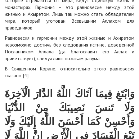
которые отрекаются от мира, ведут одинокую жизнь в
монастырях. Гармония – это равновесие между этой
жизнью и Ахыретом. Лишь так можно стать обладателем
мира, который уготован Всевышним Аллахом для
праведников.
Равновесия и гармонии между этой жизнью и Ахиретом
невозможно достичь без следования истине, доведенной
Посланником Аллаха (да благославит его Аллах и
приветствует), следуя лишь позывам разума.
В Священном Коране, относительно этого равновесия
сказано:
[4]
وَابْتَغِ فِيمَا آتَاكَ اللَّهُ الدَّارَ الْآخِرَةَ
وَلَا تَنسَ نَصِيبَكَ مِنْ الدُّنْيَا
وَأَحْسِنْ كَمَا أَحْسَنَ اللَّهُ إِلَيْكَ وَلَا
تَبْغِ الْفَسَادَ فِي الْأَرْضِ إِنَّ اللَّهَ لَا