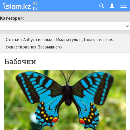
қаз
рус
Категория:
Статьи
›
Азбука ислама
›
Имани гуль
›
Доказательства
существования Всевышнего
Бабочки