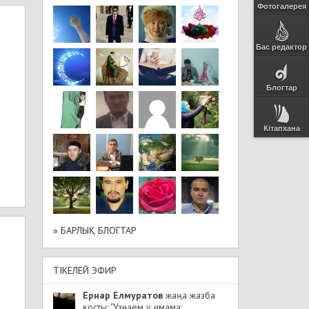
Фотогалерея
Бас редактор
Блогтар
Кітапхана
» БАРЛЫҚ БЛОГТАР
ТІКЕЛЕЙ ЭФИР
Ернар Елмуратов
жаңа жазба
қосты: "Узнаем у имама: