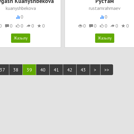
ygash Kuanyshbekova
Рустам
kuanyshbekova
rustamrahmaev
0
0
0
0
0
0
0
0
0
0
0
0
37
38
39
40
41
42
43
>
>>