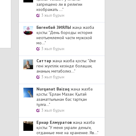
запрещено ли в религии
изображать ..."
3 жыл бұрын
Бөгенбай ЗИЯЛЫ
жаңа жазба
қосты: "День бороды: история
неотъемлемой части мужской
мо..."
3 жыл бұрын
Cаттар
жаңа жазба қосты: "Әке
гені жүктілік кезінде болашақ
ананың метаболиз..."
3 жыл бұрын
Nurqanat Baizaq
жаңа жазба
қосты: "Ерлан Мазан: Қытай
азаматтығынан бас тартқан
тұлға..."
3 жыл бұрын
Ернар Елмуратов
жаңа жазба
қосты: "У меня украли деньги,
отданные мне на хранение. Яв..."