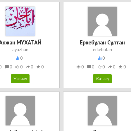
Аяжан МҰХАТАЙ
Еркебұлан Сұлтан
ayazhan
erkebulan
0
0
0
0
0
0
0
0
0
0
0
0