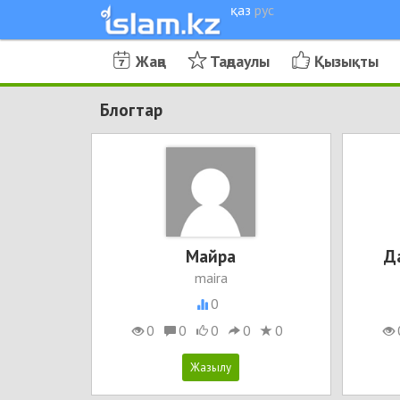
қаз
рус
Жаңа
Таңдаулы
Қызықты
Блогтар
Майра
Д
maira
0
0
0
0
0
0