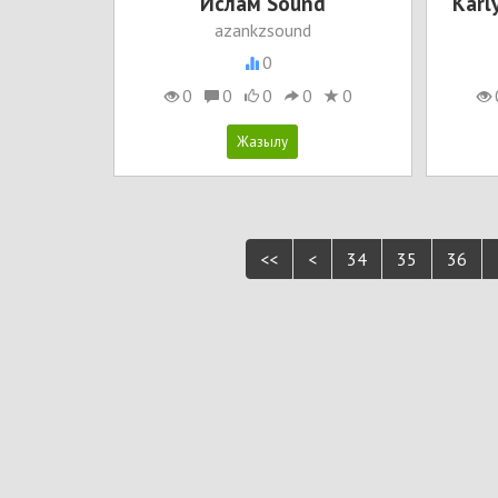
Ислам Sound
Karl
azankzsound
0
0
0
0
0
0
<<
<
34
35
36