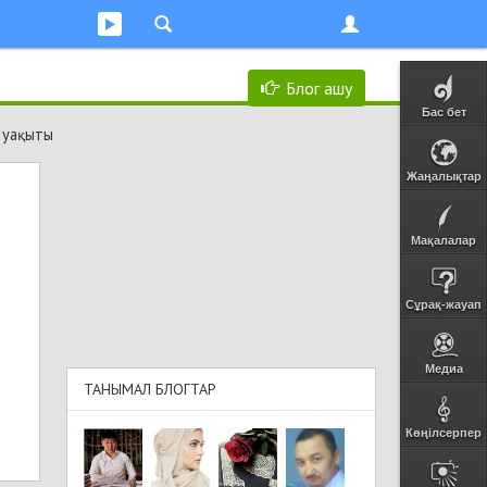
Блог ашу
Бас бет
 уақыты
Жаңалықтар
Мақалалар
Сұрақ-жауап
Медиа
ТАНЫМАЛ БЛОГТАР
Көңілсерпер