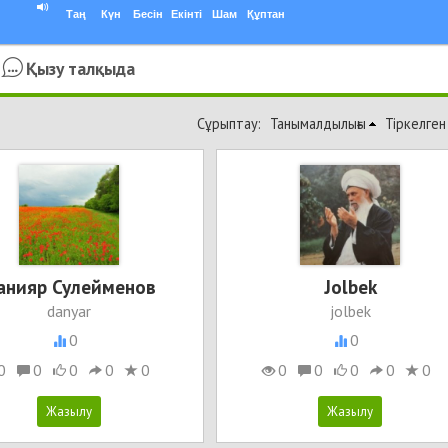
Таң
Күн
Бесін
Екінті
Шам
Құптан
Қызу талқыда
Сұрыптау:
Танымалдылығы
Тіркелген
анияр Сулейменов
Jolbek
danyar
jolbek
0
0
0
0
0
0
0
0
0
0
0
0