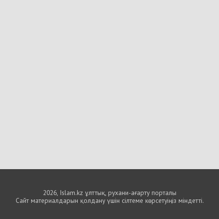
2026, Islam.kz ұлттық, рухани-ағарту порталы
Сайт материалдарын қолдану үшін сілтеме көрсетуіңіз міндетті.