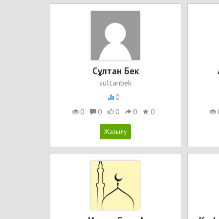
Сұлтан Бек
sultanbek
0
0
0
0
0
0