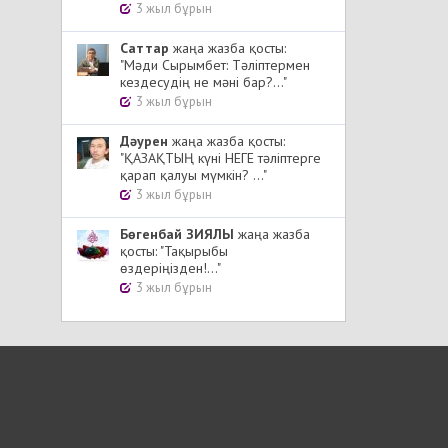
3 жыл бұрын
Cаттар
жаңа жазба қосты:
"Мәди Сырымбет: Тәліптермен
кездесудің не мәні бар?..."
3 жыл бұрын
Дәурен
жаңа жазба қосты:
"ҚАЗАҚТЫҢ күні НЕГЕ тәліптерге
қарап қалуы мүмкін? ..."
3 жыл бұрын
Бөгенбай ЗИЯЛЫ
жаңа жазба
қосты: "Тақырыбы
өздеріңізден!..."
3 жыл бұрын