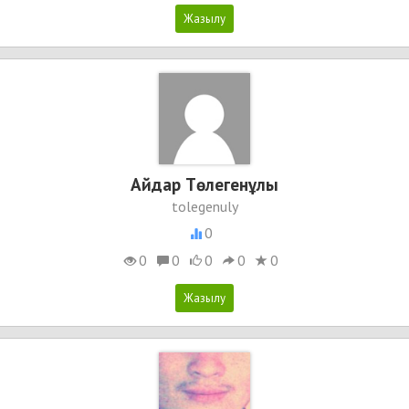
Айдар Төлегенұлы
tolegenuly
0
0
0
0
0
0