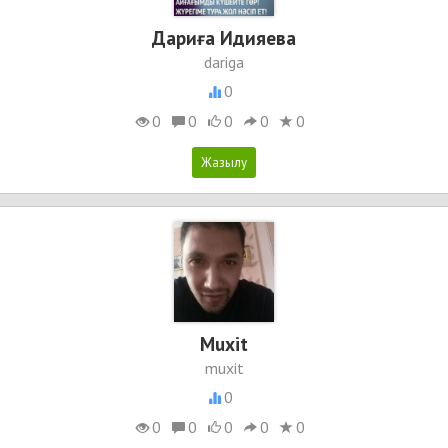
Дариға Идияева
dariga
0
0
0
0
0
0
Muxit
muxit
0
0
0
0
0
0