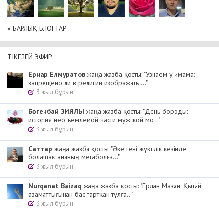
» БАРЛЫҚ БЛОГТАР
ТІКЕЛЕЙ ЭФИР
Ернар Елмуратов
жаңа жазба қосты: "Узнаем у имама:
запрещено ли в религии изображать ..."
3 жыл бұрын
Бөгенбай ЗИЯЛЫ
жаңа жазба қосты: "День бороды:
история неотъемлемой части мужской мо..."
3 жыл бұрын
Cаттар
жаңа жазба қосты: "Әке гені жүктілік кезінде
болашақ ананың метаболиз..."
3 жыл бұрын
Nurqanat Baizaq
жаңа жазба қосты: "Ерлан Мазан: Қытай
азаматтығынан бас тартқан тұлға..."
3 жыл бұрын