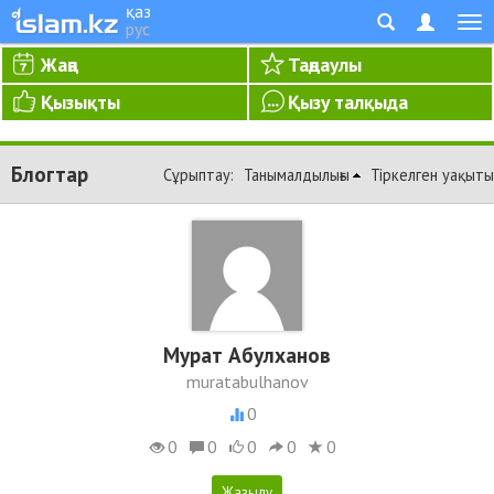
қаз
рус
Жаңа
Таңдаулы
Қызықты
Қызу талқыда
Блогтар
Сұрыптау:
Танымалдылығы
Тіркелген уақыты
Мурат Абулханов
muratabulhanov
0
0
0
0
0
0