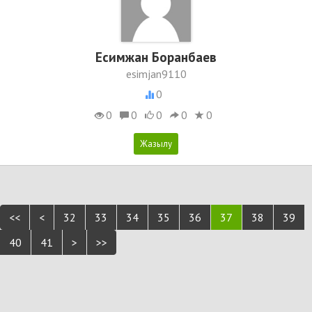
Есимжан Боранбаев
esimjan9110
0
0
0
0
0
0
<<
<
32
33
34
35
36
37
38
39
40
41
>
>>