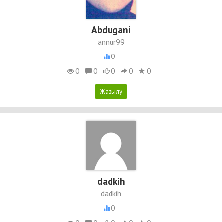
Abdugani
annur99
0
0
0
0
0
0
dadkih
dadkih
0