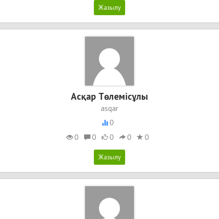
Асқар Төлемісұлы
asqar
0
0
0
0
0
0