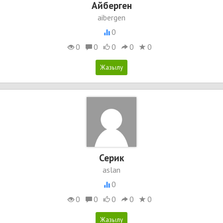
Айберген
aibergen
0
0
0
0
0
0
Серик
aslan
0
0
0
0
0
0