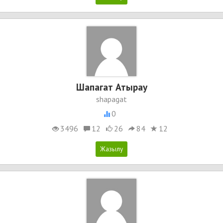
Шапагат Атырау
shapagat
0
3496
12
26
84
12