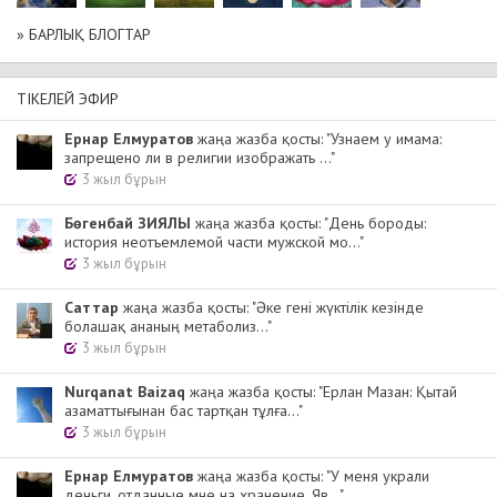
» БАРЛЫҚ БЛОГТАР
ТІКЕЛЕЙ ЭФИР
Ернар Елмуратов
жаңа жазба қосты: "Узнаем у имама:
запрещено ли в религии изображать ..."
3 жыл бұрын
Бөгенбай ЗИЯЛЫ
жаңа жазба қосты: "День бороды:
история неотъемлемой части мужской мо..."
3 жыл бұрын
Cаттар
жаңа жазба қосты: "Әке гені жүктілік кезінде
болашақ ананың метаболиз..."
3 жыл бұрын
Nurqanat Baizaq
жаңа жазба қосты: "Ерлан Мазан: Қытай
азаматтығынан бас тартқан тұлға..."
3 жыл бұрын
Ернар Елмуратов
жаңа жазба қосты: "У меня украли
деньги, отданные мне на хранение. Яв..."