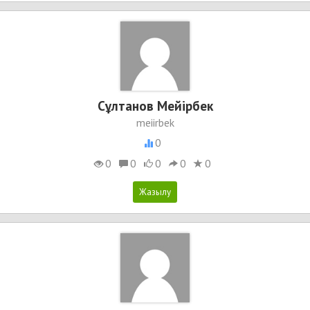
Сұлтанов Мейірбек
meiirbek
0
0
0
0
0
0