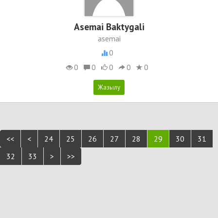
Asemai Baktygali
asemai
0
0
0
0
0
0
<<
<
24
25
26
27
28
29
30
31
32
33
>
>>