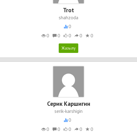
Trot
shahzoda
0
0
0
0
0
0
Серик Каршигин
serik-karshigin
0
0
0
0
0
0