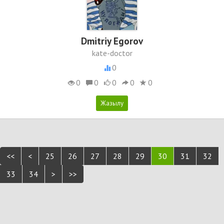
Dmitriy Egorov
kate-doctor
0
0
0
0
0
0
<<
<
25
26
27
28
29
30
31
32
33
34
>
>>