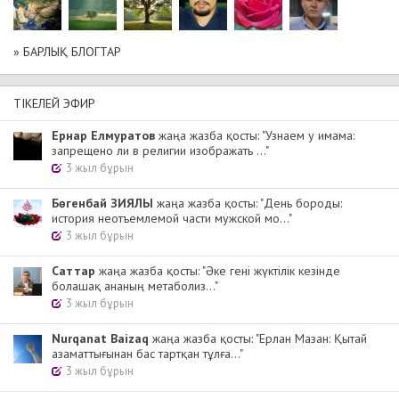
» БАРЛЫҚ БЛОГТАР
ТІКЕЛЕЙ ЭФИР
Ернар Елмуратов
жаңа жазба қосты: "Узнаем у имама:
запрещено ли в религии изображать ..."
3 жыл бұрын
Бөгенбай ЗИЯЛЫ
жаңа жазба қосты: "День бороды:
история неотъемлемой части мужской мо..."
3 жыл бұрын
Cаттар
жаңа жазба қосты: "Әке гені жүктілік кезінде
болашақ ананың метаболиз..."
3 жыл бұрын
Nurqanat Baizaq
жаңа жазба қосты: "Ерлан Мазан: Қытай
азаматтығынан бас тартқан тұлға..."
3 жыл бұрын