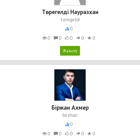
Төрегелді Науразхан
toregeldi
0
0
0
0
0
0
Бiржан Ахмер
birzhan
0
0
0
0
0
0