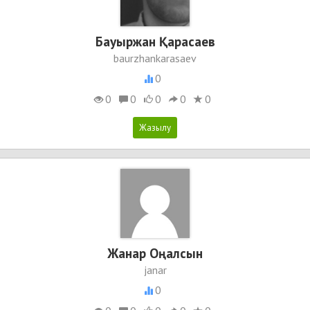
Бауыржан Қарасаев
baurzhankarasaev
0
0
0
0
0
0
Жанар Оңалсын
janar
0