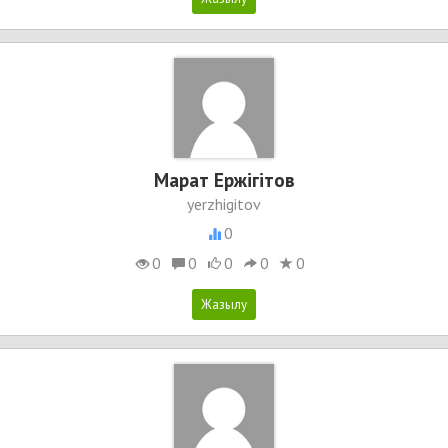
Марат Ержігітов
yerzhigitov
0
0
0
0
0
0