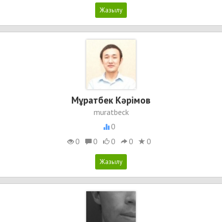
Мұратбек Кәрімов
muratbeck
0
0
0
0
0
0