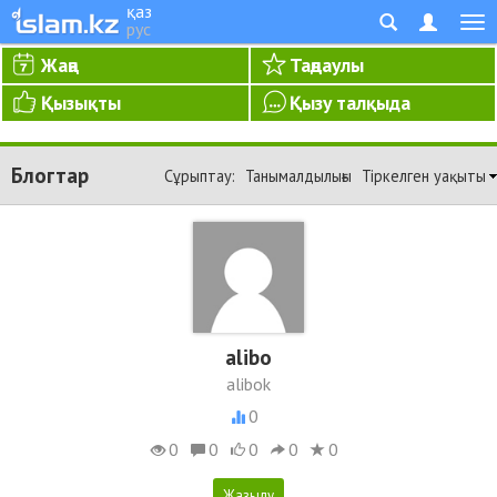
қаз
рус
Жаңа
Таңдаулы
Қызықты
Қызу талқыда
Блогтар
Сұрыптау:
Танымалдылығы
Тіркелген уақыты
alibo
alibok
0
0
0
0
0
0